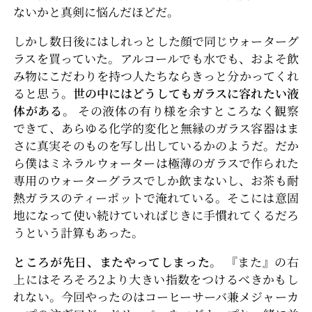
ないかと真剣に悩んだほどだ。
しかし数日後にはしれっとした顔で同じウォーターグ
ラスを買っていた。アルコールでも水でも、およそ飲
み物にこだわりを持つ人たちならきっと分かってくれ
ると思う。
世の中にはどうしてもガラスに容れたい液
体がある。
その液体の有り様を余すところなく観察
できて、あらゆる化学的変化と無縁のガラス容器はま
さに真実そのものを写し出しているかのようだ。だか
ら僕はミネラルウォーターは極薄のガラスで作られた
専用のウォーターグラスでしか飲まないし、お茶も耐
熱ガラスのティーポットで淹れている。そこには意固
地になって使い続けていればじきに手慣れてくるだろ
うという計算もあった。
ところが先日、またやってしまった。
『また』の右
上にはそろそろ2より大きい指数をつけるべきかもし
れない。今回やったのはコーヒーサーバ兼メジャーカ