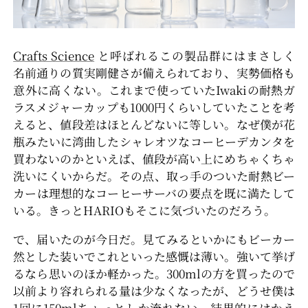
Crafts Science
と呼ばれるこの製品群にはまさしく
名前通りの質実剛健さが備えられており、実勢価格も
意外に高くない。これまで使っていたIwakiの耐熱ガ
ラスメジャーカップも1000円くらいしていたことを考
えると、値段差はほとんどないに等しい。なぜ僕が花
瓶みたいに湾曲したシャレオツなコーヒーデカンタを
買わないのかといえば、値段が高い上にめちゃくちゃ
洗いにくいからだ。その点、取っ手のついた耐熱ビー
カーは理想的なコーヒーサーバの要点を既に満たして
いる。きっとHARIOもそこに気づいたのだろう。
で、届いたのが今日だ。見てみるといかにもビーカー
然とした装いでこれといった感慨は薄い。強いて挙げ
るなら思いのほか軽かった。300mlの方を買ったので
以前より容れられる量は少なくなったが、どうせ僕は
1回に150mlちょっとしか淹れない。結果的にはかえ