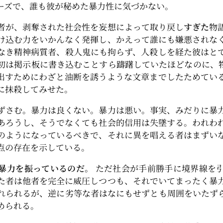
ーズで、誰も彼が秘めた暴力性に気づかない。
者が、剥奪された社会性を妄想によって取り戻し
すぎた
物
け込む力をいかんなく発揮し、かえって誰にも嫌悪されな
なき精神病質者、殺人鬼にも拘らず、人殺しを経た彼はと
初は掲示板に書き込むことすら躊躇していたほどなのに、
出すためにわざと油断を誘うような文章までしたためてい
に抹殺してみせた。
ずさむ。暴力は良くない。暴力は悪い。事実、みだりに暴
あろうし、そうでなくても社会的信用は失墜する。われわ
のようになっているべきで、それに異を唱える者はまずい
点の存在を示している。
暴力を振っているのだ。
ただ社会が手前勝手に境界線を
た者は他者を完全に威圧しつつも、それでいてまったく暴
れられるが、逆に劣等な者はなにもせずとも周囲をいたず
められる。