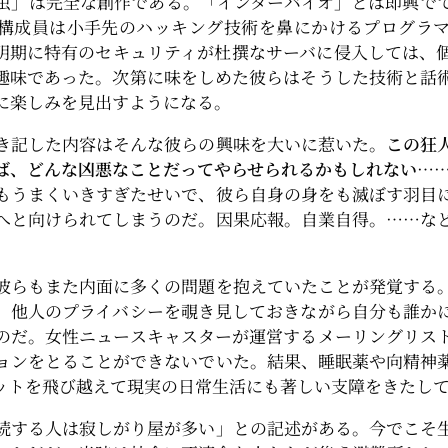
虫」は完全な創作である。「インターバイオ」とは即興で
構成員は小手先のハッキング技術を鼻にかけるプログラ
明期に特有のセキュリティが杜撰なサーバに侵入しては、
趣味であった。次第に味をしめた彼らはそうした技術と話
に楽しみを見出すようになる。
き記した内容はそんな彼らの興味を大いに惹いた。
この狂
ば、どんな凶悪なことだってやらせられるかもしれない…
もうまくいきすぎたせいで、彼ら自身の身をも滅ぼす羽目
へと向けられてしまうのだ。因果応報。自業自得。……な
。
彼らもまた内面に多くの問題を抱えていたことが発覚する
、他人のプライバシーを覗き見しておきながら自分も誰か
のだ。女性ニュースキャスターが運営するメーリングリス
ョンをとることができないでいた。結果、睡眠薬や向精神
ットを飛び越えて現実の日常生活にも著しい支障をきたし
続する人は寂しがり屋が多い」との記述がある。今でこそ