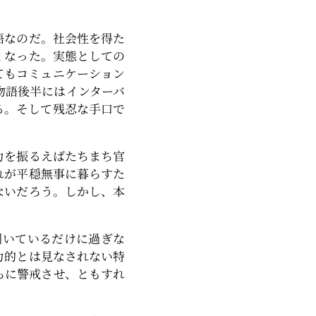
語なのだ。社会性を得た
くなった。実態としての
てもコミュニケーション
物語後半にはインターバ
る。そして残忍な手口で
力を振るえばたちまち官
れが平穏無事に暮らすた
ないだろう。しかし、本
引いているだけに過ぎな
力的とは見なされない特
らに警戒させ、ともすれ