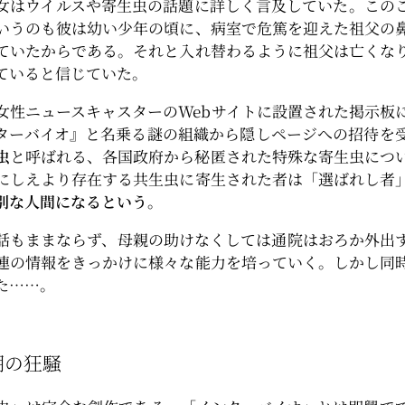
女はウイルスや寄生虫の話題に詳しく言及していた。この
いうのも彼は幼い少年の頃に、病室で危篤を迎えた祖父の
ていたからである。それと入れ替わるように祖父は亡くな
ていると信じていた。
女性ニュースキャスターのWebサイトに設置された掲示板
ターバイオ』と名乗る謎の組織から隠しページへの招待を
虫
と呼ばれる、各国政府から秘匿された特殊な寄生虫につ
にしえより存在する共生虫に寄生された者は「選ばれし者
別な人間になるという。
話もままならず、母親の助けなくしては通院はおろか外出
連の情報をきっかけに様々な能力を培っていく。しかし同
た……。
期の狂騒