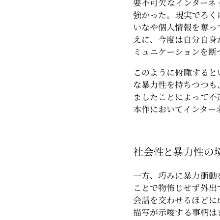
要不可欠なインターネ
強かった。現実でろく
いなや個人情報を奪っ
えに、今度は自分自身
ミュニケーションを断
このように俯瞰すると
な暴力性を持ちつつも
ましたことによって不
本作においてインター
社会性と暴力性の
一方、巧みに暴力衝動
ことで物怖じせず外出
会話を交わせるほどに
描写が示唆する事柄は