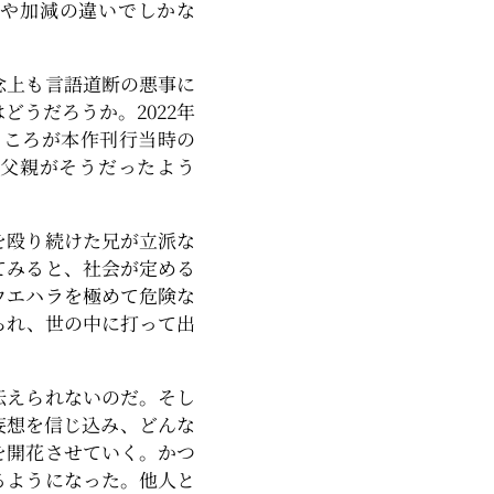
や加減の違いでしかな
念上も言語道断の悪事に
うだろうか。2022年
ところが本作刊行当時の
の父親がそうだったよう
を殴り続けた兄が立派な
てみると、社会が定める
ウエハラを極めて危険な
られ、世の中に打って出
。
伝えられないのだ。そし
妄想を信じ込み、どんな
を開花させていく。かつ
るようになった。他人と