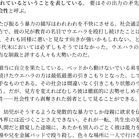
られているということを表している。
要はその出力の矛先
会性
と呼ぶ。
たび振るう暴力の描写はわれわれを不快にさせる。社会通
方で、彼の兄が教育の名目でウエハラを殴打し続けたことはど
、それも同様に悪いと見なす向きが強いかもしれない。
90年代末においては必ずしもそうではなかった。ウエハラ
当な制裁と評する人々も大勢いたのだ。
順当に自立を果たしている。ベッドから動けないでいる弟
続けたウエハラの方は最低最悪の引きこもりとなった。し
手なものである。その社会は間違いなく引きこもり状態の
う。だが、見方を変えればむしろ彼は徹底的に去勢せしめ
性――社会性すら剥奪された弱者として見ることができる
、幼児がそうするような発散的な暴力でしか母親に欲求を
外界には近づくことさえできない。それが一転、共生虫の
人間だと錯覚した途端に、あたかも別人のごとく彼は能力
親や兄を金属バッドで殴り殺し、色々な場所に一人で行け