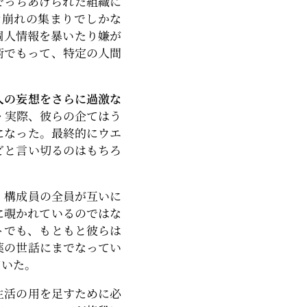
でっちあげられた組織に
マ崩れの集まりでしかな
個人情報を暴いたり嫌が
術でもって、特定の人間
人の妄想をさらに過激な
…
実際、彼らの企てはう
になった。最終的にウエ
どと言い切るのはもちろ
。構成員の全員が互いに
に覗かれているのではな
トでも、もともと彼らは
薬の世話にまでなってい
ていた。
生活の用を足すために必