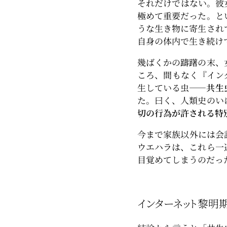
それだけではない。彼
極めて重要だった。と
うな生き物に寄生され
自身の体内で生き続け
幾ばくかの躊躇の末、
ころ、間もなく『イン
生している虫――
共生
た。曰く、人類史のい
切の行為が許される特
今まで家族以外には会
ウエハラは、これら一
目覚めてしまうのだっ
インターネット黎明