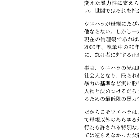
変えた暴力性に支え
い。世間ではそれを
社
ウエハラが母親にたび
他ならない。しかし一
現在の倫理観であれば
2000年、執筆中の
に、怠け者に対する正
事実、ウエハラの兄は
社会人となり、殴られ
暴力の基準など実に勝
人物と決めつけるだろ
るための最低限の暴力
だからこそウエハラは
て母親以外のあらゆる
行為も許される特別な
ては逆らえなかった父