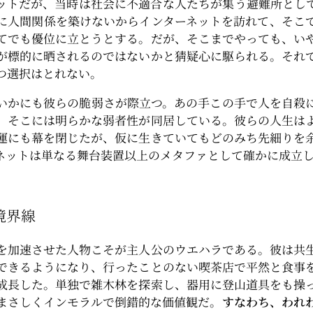
ットだが、当時は社会に不適合な人たちが集う避難所とし
に人間関係を築けないからインターネットを訪れて、そこ
てでも優位に立とうとする。だが、そこまでやっても、い
が標的に晒されるのではないかと猜疑心に駆られる。それ
つ選択はとれない。
いかにも彼らの脆弱さが際立つ。あの手この手で人を自殺
、そこには明らかな弱者性が同居している。彼らの人生は
運にも幕を閉じたが、仮に生きていてもどのみち先細りを
ネットは単なる舞台装置以上のメタファとして確かに成立
境界線
を加速させた人物こそが主人公のウエハラである。彼は共
できるようになり、行ったことのない喫茶店で平然と食事
成長した。単独で雑木林を探索し、器用に登山道具をも操
まさしくインモラルで倒錯的な価値観だ。
すなわち、われ