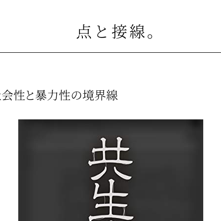
点と接線
。
社会性と暴力性の境界線