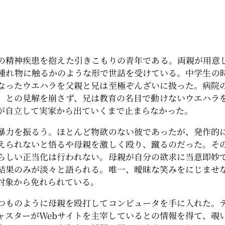
の精神疾患を抱えた引きこもりの青年である。両親が用意
腫れ物に触るかのような形で世話を受けている。中学生の
なったウエハラを父親と兄は至極ぞんざいに扱った。病院
」との見解を崩さず、兄は教育の名目で動けないウエハラ
が自立して実家から出ていくまで止まらなかった。
暴力を振るう。ほとんど物欲のない彼であったが、発作的
えられないと悟るや母親を激しく殴り、蹴るのだった。そ
らしい正当化は行われない。母親が自分の欲求に当意即妙
結果のみが淡々と語られる。唯一、曖昧な笑みをにじませ
対象から免れられている。
つものように母親を殴打してコンピュータを手に入れた。
ャスターがWebサイトを主宰しているとの情報を得て、覗