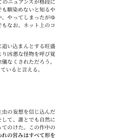
てのニュアンスが格段に
でも馴染めないと知るや
や、やってしまったがゆ
でもなお、ネット上のコ
に追い込まんとする旺盛
より凶悪な怪物を呼び覚
余儀なくされただろう。
していると言える。
生虫の妄想を信じ込んだ
をして、誰とでも自然に
ってのけた。この作中の
われの営みはすべて形を