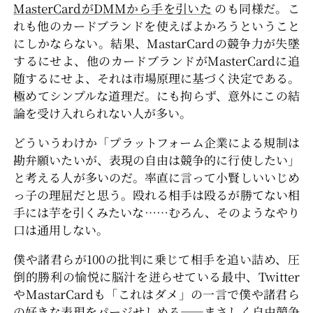
MasterCardがDMMから手を引いた
のも同様だ。こ
れも他のカードブランドを使えばよかろうということ
にしかならない。結果、MastarCardの競争力が失墜
するにせよ、他のカードブランドがMasterCardに追
随するにせよ、それは市場原理に基づく決定である。
極めてシンプルな道理だ。にも拘らず、意外にこの結
論を受け入れられない人が多い。
どういうわけか「プラットフォーム企業による規制は
勘弁願いたいが、表現の自由は競争的に行使したい」
と考える人が多いのだ。率直に言って小賢しいいじめ
っ子の理屈だと思う。殴れる相手は殴るが勝てない相
手には芋を引くみたいな……むろん、そのようなやり
口は通用しない。
僕や諸君らが100の批判に乗じて相手を追い詰め、圧
倒的勝利の愉悦に脳汁を迸らせている最中、Twitter
やMastarCardも「これはダメ」の一言で僕や諸君ら
の好きな表現をパージせしめる――まさしく自由競争