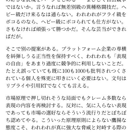
ではないか。言うなれば無差別級の異種格闘技だ。ヘ
ビー級だけ来るなは通らない。われわれがフライ級を
ボコるのなら、ヘビー級にボコられても仕方がない。
さもなければ頑張って勝つかだ。そんな芸当ができれ
ばだが。
そこで別の提案がある。プラットフォーム企業の専横
を糾弾しうる正当性を保持すべく、われわれも「表現
の自由」をあまり過度に競争的に利用しないことだ。
たとえ誤っていても既に100も1000も批判されつくさ
れている個人を殊更に叩きにいく必要はない。文句は
リプライや引用RTでなくても言える。
市場原理で押し切れそうな局面でもクレーム多数なら
表現の内容を再検討する。反対に、気に入らない表現
であっても市場の選好ならそういう流行りだとぼちぼ
ち認めてやる。こういった原理原則によらない鷹揚な
態度こそ、われわれが真に強大な脅威と対峙する際の