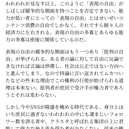
われわれが見なす以上、このように「表現の自由」が
しばしば競争的な側面を持つことを否定できない。能
力が低い者にとっての「表現の自由」とはせいぜいコ
ンテンツ消費の自由でしかなく、それですら個々人の
経済力に左右される。表現の自由の多寡とあらゆる能
力の多寡は密接に関係しているのだ。
表現の自由の競争的な側面はもう一つあり「批判の自
由」が挙げられる。ある者の論に対して自由に反論で
きなければ言論は停滞し、社会は公正ではない方向へ
と進んでしまう。なので持論に言い返されてムカつい
たなどの些末な理由でこの権利の行使が妨げられる道
理は本来ない。批判者が庶民で受け手が権力者であろ
うとそれは変わらない。
しかし今やSNSが隆盛を極める時代である。身分上は
いち庶民に過ぎないわれわれの中にも凄まじいフォロ
ワー数を誇る者や、クラスタと呼ばれる集団の上に君
臨して強力な後ろ盾を得た者が少なくない。従来の権