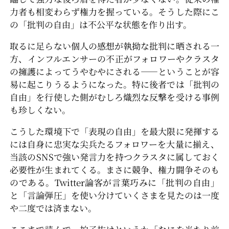
力者も相変わらず権力を握っている。そうした際にこ
の「批判の自由」は不公平な状態を作り出す。
取るに足らない個人の感想が執拗な批判に晒される一
方、インフルエンサーの不正がフォロワーやクラスタ
の擁護によってうやむやにされる――ということが容
易に起こりうるようになった。特に後者では「批判の
自由」を行使した側がむしろ熾烈な反撃を受ける事例
も珍しくない。
こうした環境下で「表現の自由」を最大限に発揮する
には自身に忠実な尖兵たるフォロワーを大量に揃え、
当該のSNSで強い発言力を持つクラスタに属しておく
必要性が生まれてくる。まさに競争、権力闘争そのも
のである。Twitter論客が言葉巧みに「批判の自由」
と「言論弾圧」を使い分けていくさまを見たのは一度
や二度では済まない。