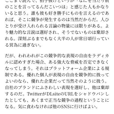
ここまで読んで、拍子抜けというか「なにを当たり前
のことを言ってるんだこいつは」と感じた人もかなり
いると思う。誰も彼も好き勝手にものを言えるのであ
れば、そこに競争が発生するのは当然だからだ。人ひ
とりが受け入れられる言論の物量には限りがある。よ
り魅力的な言説は選好され、そうでないものは棄却さ
れる。深刻ぶるまでもなく大半の人が常日頃行ってい
る営為に過ぎない。
だが、われわれがこの競争的な表現の自由をラディカ
ルに認めすぎた場合、ある強大な脅威を否定できなく
なってしまう。それはプラットフォーム企業による規
制である。優れた個人が表現の自由を競争的に扱って
よいのなら、優れた企業だって当然そのように扱う。
自社のブランドにふさわしい表現を選好し、他は棄却
するのだ。TwitterがDLsiteのURLをシャドウバンし
たとしても、あくまで正当な競争の過程ということに
なる。気に食わなければ他のSNSに行けばよい。