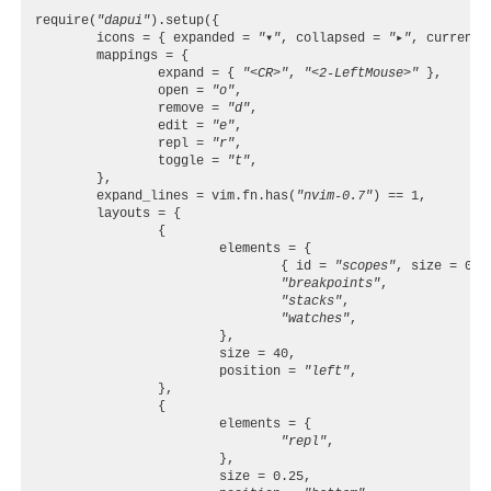
require
(
"dapui"
).
setup
({
icons
=
{
expanded
=
"▾"
,
collapsed
=
"▸"
,
current_
mappings
=
{
expand
=
{
"<CR>"
,
"<2-LeftMouse>"
},
open
=
"o"
,
remove
=
"d"
,
edit
=
"e"
,
repl
=
"r"
,
toggle
=
"t"
,
},
expand_lines
=
vim.fn
.
has
(
"nvim-0.7"
)
==
1
,
layouts
=
{
{
elements
=
{
{
id
=
"scopes"
,
size
=
0.2
"breakpoints"
,
"stacks"
,
"watches"
,
},
size
=
40
,
position
=
"left"
,
},
{
elements
=
{
"repl"
,
},
size
=
0.25
,