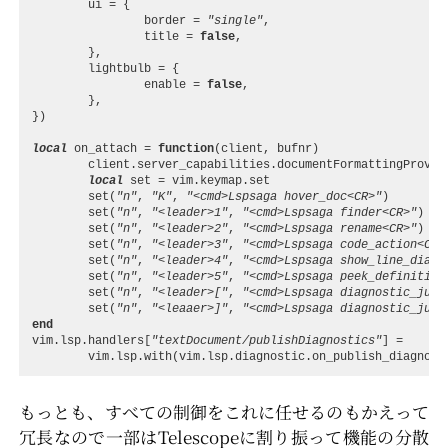
ui
=
{
border
=
"single"
,
title
=
false
,
},
lightbulb
=
{
enable
=
false
,
},
})
local
on_attach
=
function
(
client
,
bufnr
)
client.server_capabilities
.
documentFormattingProvid
local
set
=
vim.keymap
.
set
set
(
"n"
,
"K"
,
"<cmd>Lspsaga hover_doc<CR>"
)
set
(
"n"
,
"<leader>1"
,
"<cmd>Lspsaga finder<CR>"
)
set
(
"n"
,
"<leader>2"
,
"<cmd>Lspsaga rename<CR>"
)
set
(
"n"
,
"<leader>3"
,
"<cmd>Lspsaga code_action<CR>
set
(
"n"
,
"<leader>4"
,
"<cmd>Lspsaga show_line_diagn
set
(
"n"
,
"<leader>5"
,
"<cmd>Lspsaga peek_definition
set
(
"n"
,
"<leader>["
,
"<cmd>Lspsaga diagnostic_jump
set
(
"n"
,
"<leaaer>]"
,
"<cmd>Lspsaga diagnostic_jump
end
vim.lsp
.
handlers
[
"textDocument/publishDiagnostics"
]
=
vim.lsp
.
with
(
vim.lsp
.
diagnostic.on_publish_diagnost
もっとも、すべての制御をこれに任せるのもかえって
冗長なので一部はTelescopeに割り振って機能の分散