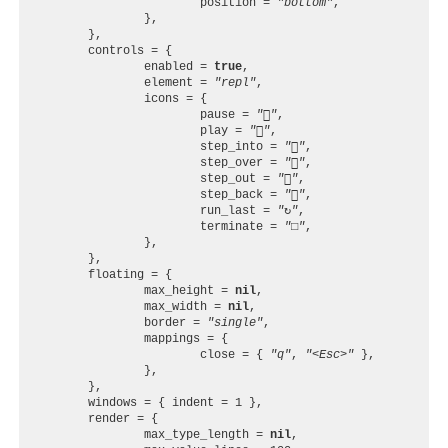
position
=
"bottom"
,
},
},
controls
=
{
enabled
=
true
,
element
=
"repl"
,
icons
=
{
pause
=
""
,
play
=
""
,
step_into
=
""
,
step_over
=
""
,
step_out
=
""
,
step_back
=
""
,
run_last
=
"↻"
,
terminate
=
"□"
,
},
},
floating
=
{
max_height
=
nil
,
max_width
=
nil
,
border
=
"single"
,
mappings
=
{
close
=
{
"q"
,
"<Esc>"
},
},
},
windows
=
{
indent
=
1
},
render
=
{
max_type_length
=
nil
,