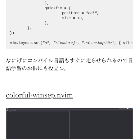
},
quickfix
=
{
position
=
"bot"
,
size
=
10
,
},
},
})
vim.keymap
.
set
(
"n"
,
"<leader>j"
,
":<C-u>Jaq<CR>"
,
{
silent
なにげにコンパイル言語もすぐに走らせられるので言
語学習のお供にも役立つ。
colorful-winsep.nvim