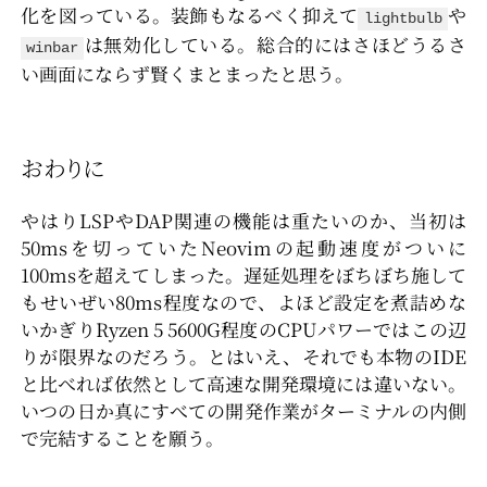
化を図っている。装飾もなるべく抑えて
や
lightbulb
は無効化している。総合的にはさほどうるさ
winbar
い画面にならず賢くまとまったと思う。
おわりに
やはりLSPやDAP関連の機能は重たいのか、当初は
50msを切っていたNeovimの起動速度がついに
100msを超えてしまった。遅延処理をぼちぼち施して
もせいぜい80ms程度なので、よほど設定を煮詰めな
いかぎりRyzen 5 5600G程度のCPUパワーではこの辺
りが限界なのだろう。とはいえ、それでも本物のIDE
と比べれば依然として高速な開発環境には違いない。
いつの日か真にすべての開発作業がターミナルの内側
で完結することを願う。