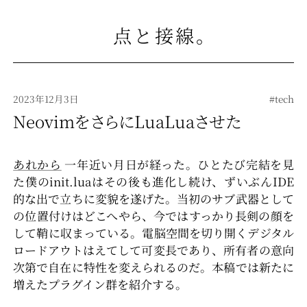
点と接線
。
2023年12月3日
#tech
NeovimをさらにLuaLuaさせた
あれから
一年近い月日が経った。ひとたび完結を見
た僕のinit.luaはその後も進化し続け、ずいぶんIDE
的な出で立ちに変貌を遂げた。当初のサブ武器として
の位置付けはどこへやら、今ではすっかり長剣の顔を
して鞘に収まっている。電脳空間を切り開くデジタル
ロードアウトはえてして可変長であり、所有者の意向
次第で自在に特性を変えられるのだ。本稿では新たに
増えたプラグイン群を紹介する。