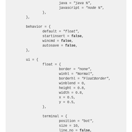
java
=
"java %"
,
javascript
=
"node %"
,
},
},
behavior
=
{
default
=
"float"
,
startinsert
=
false
,
wincmd
=
false
,
autosave
=
false
,
},
ui
=
{
float
=
{
border
=
"none"
,
winhl
=
"Normal"
,
borderhl
=
"FloatBorder"
,
winblend
=
0
,
height
=
0.8
,
width
=
0.8
,
x
=
0.5
,
y
=
0.5
,
},
terminal
=
{
position
=
"bot"
,
size
=
10
,
line_no
=
false
,