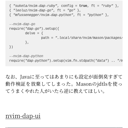
{
"suketa/nvim-dap-ruby"
,
config
=
true
,
ft
=
"ruby"
},
{
"leoluz/nvim-dap-go"
,
ft
=
"go"
},
{
"mfussenegger/nvim-dap-python"
,
ft
=
"python"
},
--nvim-dap-go
require
(
"dap-go"
).
setup
({
delve
=
{
path
=
".local/share/nvim/mason/packages/de
},
})
--nvim-dap-python
require
(
"dap-python"
).
setup
(
vim.fn
.
stdpath
(
"data"
)
..
"/mas
なお、Javaに至ってはあまりにも設定が面倒臭すぎて
動作検証を放棄してしまった。Masonのjdtlsを使っ
てうまくやれた人がいたら逆に教えてほしい。
nvim-dap-ui