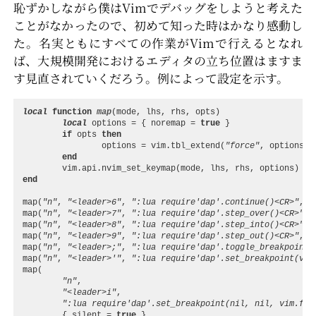
恥ずかしながら僕はVimでデバッグをしようと考えた
ことがなかったので、初めて知った時はかなり感動し
た。名実ともにすべての作業がVimで行えるとなれ
ば、大規模開発におけるエディタの立ち位置はますま
す見直されていくだろう。例によって設定を示す。
local
function
map
(
mode
,
lhs
,
rhs
,
opts
)
local
options
=
{
noremap
=
true
}
if
opts
then
options
=
vim.tbl_extend
(
"force"
,
options
,
end
vim.api
.
nvim_set_keymap
(
mode
,
lhs
,
rhs
,
options
)
end
map
(
"n"
,
"<leader>6"
,
":lua require'dap'.continue()<CR>"
,
{
map
(
"n"
,
"<leader>7"
,
":lua require'dap'.step_over()<CR>"
,
map
(
"n"
,
"<leader>8"
,
":lua require'dap'.step_into()<CR>"
,
map
(
"n"
,
"<leader>9"
,
":lua require'dap'.step_out()<CR>"
,
{
map
(
"n"
,
"<leader>;"
,
":lua require'dap'.toggle_breakpoint(
map
(
"n"
,
"<leader>'"
,
":lua require'dap'.set_breakpoint(vim
map
(
"n"
,
"<leader>i"
,
":lua require'dap'.set_breakpoint(nil, nil, vim.fn.
{
silent
=
true
}