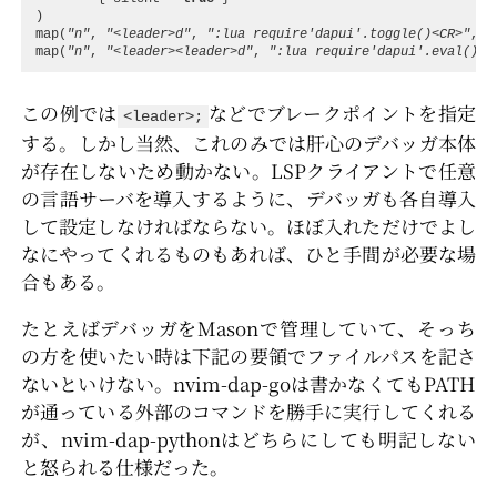
)
map
(
"n"
,
"<leader>d"
,
":lua require'dapui'.toggle()<CR>"
,
{
map
(
"n"
,
"<leader><leader>d"
,
":lua require'dapui'.eval()<C
この例では
などでブレークポイントを指定
<leader>;
する。しかし当然、これのみでは肝心のデバッガ本体
が存在しないため動かない。LSPクライアントで任意
の言語サーバを導入するように、デバッガも各自導入
して設定しなければならない。ほぼ入れただけでよし
なにやってくれるものもあれば、ひと手間が必要な場
合もある。
たとえばデバッガをMasonで管理していて、そっち
の方を使いたい時は下記の要領でファイルパスを記さ
ないといけない。nvim-dap-goは書かなくてもPATH
が通っている外部のコマンドを勝手に実行してくれる
が、nvim-dap-pythonはどちらにしても明記しない
と怒られる仕様だった。