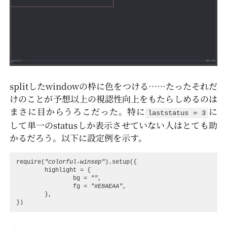
splitしたwindowの枠に色をつける……たったそれだ
けのことが予想以上の視認性向上をもたらしめるのは
まさに目からうろこだった。特に
に
laststatus = 3
して単一のstatusしか表示させていない人はとても助
かるだろう。以下に設定例を示す。
require
(
"colorful-winsep"
).
setup
({
highlight
=
{
bg
=
""
,
fg
=
"#E8AEAA"
,
},
})