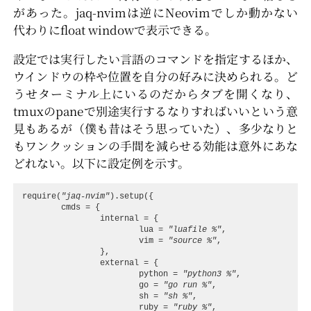
があった。jaq-nvimは逆にNeovimでしか動かない
代わりにfloat windowで表示できる。
設定では実行したい言語のコマンドを指定するほか、
ウインドウの枠や位置を自分の好みに決められる。ど
うせターミナル上にいるのだからタブを開くなり、
tmuxのpaneで別途実行するなりすればいいという意
見もあるが（僕も昔はそう思っていた）、多少なりと
もワンクッションの手間を減らせる効能は意外にあな
どれない。以下に設定例を示す。
require
(
"jaq-nvim"
).
setup
({
cmds
=
{
internal
=
{
lua
=
"luafile %"
,
vim
=
"source %"
,
},
external
=
{
python
=
"python3 %"
,
go
=
"go run %"
,
sh
=
"sh %"
,
ruby
=
"ruby %"
,