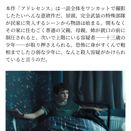
本作「アドレセンス」は一話全体をワンカットで撮影
したたいへんな意欲作だ。冒頭、完全武装の特殊部隊
が民家に突入するシーンから物語は始まる。間もなく
その家に住むごく普通の父親、母親、姉が銃口の前に
制圧されると、次いで上階にいる容疑者――十三歳の
少年――が取り押さえられる。恐怖に身がすくんで粗
相までしたひ弱な少年に、なんと殺人容疑がかけられ
ていると言うのだ。