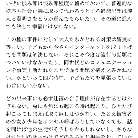
いぜい恨み節は恨み節程度に留めておいて、普遍的な
秩序や社会正義に取って代わろうとする過激思想は控
える賢明さをどうか選んでもらいたい。その道に進ん
でも決して幸福にはなれない。
この種の事件に対して大人たちがとれる対策は皆無に
等しい。子どもから今さらインターネットを取り上げ
ても問題は解決しない。それこそ今度は流行の話題に
ついていけなかったり、同世代とのコミュニケーショ
ンを事実上断たれたことで違う問題を抱え込みかねな
い。かといって四六時中、子どもたちを見張っている
わけにもいかない。
どの出来事にも必ず辻褄の合う理由が存在するとはか
ぎらない。兎にも角にも起こる時は起こり、ひとたび
起こってしまえば取り返しはつかない。たとえ被害者
の少女が少年をインセル呼ばわりしていなくても、話
を聞けば他の生徒がそうしたかもしれないし、さもな
ければ別のきっかけでどのみち同じ相手を殺していた