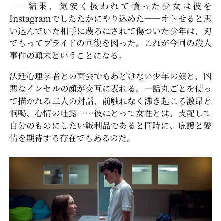
――結果、気安く扱われて憤った少女は彼を
Instagramでしたたかにやり込めた――オトせると思
い込んでいた相手に蔑ろにされて傷ついた少年は、刃
でもってプライドの回復を図った。これが今回の殺人
事件の顛末ということになる。
法廷心理学者との面会でもあどけない少年の顔と、凶
悪なインセルの顔が交互に表れる。一話丸ごとを使っ
て描かれる二人の対話、前触れなく沸き起こる激昂と
恫喝、心情の吐露……彼にとって女性とは、支配して
自分のものにしたい戦利品であると同時に、庇護と愛
情を期待する存在でもあるのだ。