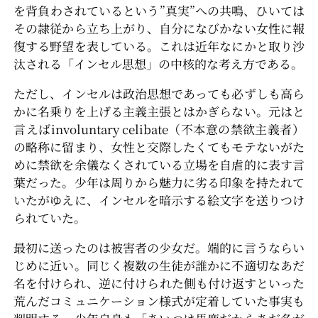
を背負わされているという”真実”への共鳴、ひいては
その隷従から立ち上がり、自分になびかない女性に報
復する野望を表している。これは近年なにかと取り沙
汰される「インセル思想」の中核的な考え方である。
ただし、インセルは政治思想であっても必ずしも高ら
かに名乗りを上げる主義主張とはかぎらない。元はと
言えばinvoluntary celibate（不本意の禁欲主義者）
の略称に留まり、女性と交際したくてもモテないがた
めに禁欲を余儀なくされている立場を自虐的に表す言
葉だった。少年は周りから魅力に劣る印象を持たれて
いたがゆえに、インセルを暗示する絵文字を送りつけ
られていた。
最初に送ったのは被害者の少女だ。端的に言うならい
じめに近い。同じく複数の生徒が誰かに不適切なあだ
名を付けられ、逆に付けられた側も付け返すといった
荒んだコミュニケーション様式が定着していた事実も