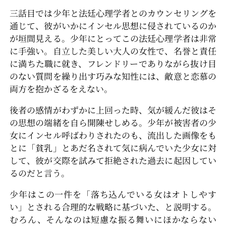
三話目では少年と法廷心理学者とのカウンセリングを
通じて、彼がいかにインセル思想に侵されているのか
が垣間見える。少年にとってこの法廷心理学者は非常
に手強い。自立した美しい大人の女性で、名誉と責任
に満ちた職に就き、フレンドリーでありながら抜け目
のない質問を繰り出す巧みな知性には、敵意と恋慕の
両方を抱かざるをえない。
後者の感情がわずかに上回った時、気が緩んだ彼はそ
の思想の端緒を自ら開陳せしめる。少年が被害者の少
女にインセル呼ばわりされたのも、流出した画像をも
とに「貧乳」とあだ名されて気に病んでいた少女に対
して、彼が交際を試みて拒絶された過去に起因してい
るのだと言う。
少年はこの一件を「落ち込んでいる女はオトしやす
い」とされる合理的な戦略に基づいた、と説明する。
むろん、そんなのは短慮な振る舞いにほかならない