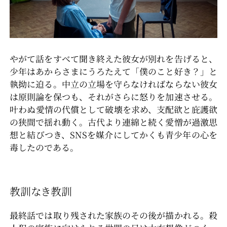
やがて話をすべて聞き終えた彼女が別れを告げると、
少年はあからさまにうろたえて「僕のこと好き？」と
執拗に迫る。中立の立場を守らなければならない彼女
は原則論を保つも、それがさらに怒りを加速させる。
叶わぬ愛情の代償として破壊を求め、支配欲と庇護欲
の狭間で揺れ動く。古代より連綿と続く愛憎が過激思
想と結びつき、SNSを媒介にしてかくも青少年の心を
毒したのである。
教訓なき教訓
最終話では取り残された家族のその後が描かれる。殺