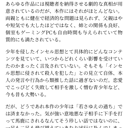
あらゆる作品には視聴者を納得させる劇的な真相が用
意されているのだが、本作にはそれがほとんどない。
両親ともに健在で経済的な問題は見られず、父親はや
や短気でも大したほどではなく、姉との関係も良好、
個室もゲーミングPCも自由時間も与えられていて物
質的にも満たされている。
少年を侵したインセル思想とて具体的にどんなコンテ
ンツを見ていて、いつからどれくらい影響を受けてい
たのかまったく言及されていない。そもそも「インセ
ル思想に侵されて殺人を犯した」との見立て自体、本
人の発言や行為から類推した話に過ぎないのだ。恋愛
でこっぴどく失敗して相手を激しく憎む青少年など、
今も昔も大勢いる。
だが、どうであれ本作の少年は「若さゆえの過ち」で
は済まなかった。気が強い意地悪な子相手に下手を打
って馬鹿にされるなんてそう珍しい話ではないのに、
一足も二足も飛び越えていきなり凶行に及んでしまっ