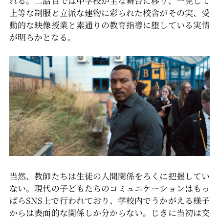
れる。二話目では中学校が主な舞台に移り、一見して
上等な制服と立派な建物に彩られた校舎がその実、受
動的な映像授業と素通りの教育指導に堕している実情
が明らかとなる。
当然、教師たちは生徒の人間関係をろくに把握してい
ない。現代の子どもたちのコミュニケーションはもっ
ぱらSNS上で行われており、学校内でうかがえる様子
からは表面的な関係しか分からない。じきに当初は交