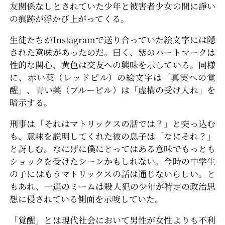
友関係なしとされていた少年と被害者少女の間に諍い
の痕跡が浮かび上がってくる。
生徒たちがInstagramで送り合っていた絵文字には隠
された意味があったのだ。曰く、紫のハートマークは
性的な関心、黄色は交友への興味を示している。同様
に、赤い薬（レッドピル）の絵文字は「真実への覚
醒」、青い薬（ブルーピル）は「虚構の受け入れ」を
暗示する。
刑事は「それはマトリックスの話では？」と突っ込む
も、意味を説明してくれた彼の息子は「なにそれ？」
と訝しむ。なにげに僕にとってはある意味でもっとも
ショックを受けたシーンかもしれない。今時の中学生
の子にはもうマトリックスの話は通じないらしい。と
もあれ、一連のミームは殺人犯の少年が特定の政治思
想に侵されている側面を示唆していた。
「覚醒」とは現代社会において男性が女性よりも不利