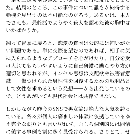
た。結局のところ、この事件について誰もが納得する
動機を見出すのは不可能なのだろう。あるいは、本人
でさえも。最終話でようやく殺人を認めた彼の胸中は
いかばかりか。
翻って冒頭に戻ると、恋愛の貧困は公的には補いがた
い問題である。単に交際を望むのであれば、相手に気
に入られるようなアプローチを心がけたり、自分を受
け入れてもらいやすいように自己研鑽に励むやり方が
適切と思われるが、インセル思想は支配欲や被害者意
識――傷つけられた男性性を回復するための戦利品と
して女性を求めるという発想――から出発しているの
で、どうあがいても現代社会とは共存できない。
しかしながら昨今のSNSで男女論は絶大な人気を誇っ
ている。各々が個人の痛ましい体験に依拠しているゆ
え完全な誤りとも言い切れず、むしろ個別的には同情
に値する事例も割に多く見受けられる。さりとて、せ