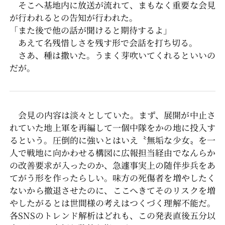
そこへ基地内に放送が流れて、まもなく重要な会見
が行われるとの告知が行われた。
「また後で他の話が聞けると期待するよ」
あえて名残惜しさを残す形で会話を打ち切る。
さあ、種は撒いた。うまく芽吹いてくれるといいの
だが。
会見の内容は淡々としていた。まず、展開が中止さ
れていた地上軍を再編して一個中隊をかの地に投入す
るという。圧倒的に強いとはいえ〝無垢な少女〟を一
人で戦地に向かわせる構図に広報担当経由でなんらか
の改善要求が入ったのか、急遽事実上の随伴歩兵をあ
てがう形を作ったらしい。味方の死傷者を増やしたく
ないから撤退させたのに、ここへきてそのリスクを増
やしたがるとは世間様の考えはつくづく理解不能だ。
各SNSのトレンド解析はどれも、この発表直後五分以