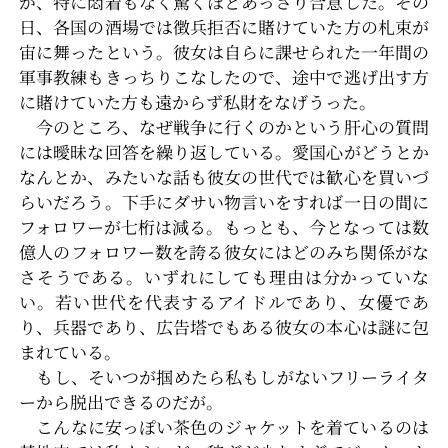
が、特に悶着もなく驚くほどあっさり合意した。その
日、各国の酒場では徴兵拒否に賭けていた方の札束が
宙に舞ったという。彼女は自らに課せられた一年間の
軍事教練もきっちりこなしたので、途中で逃げ出す方
に賭けていた方も遠からず私財をなげうった。
今のところ、なぜ戦争に行くのかという肝心の質問
には曖昧な回答を繰り返している。愛国心がどうとか
なんとか、みたいな話も彼女の世代では歓心を買いづ
らいだろう。下手にダサい物言いをすれば一日の間に
フォロワーが七桁は減る。もっとも、今となっては数
億人のフォロワー数を誇る彼女にはどのみち関係がな
さそうである。いずれにしても理由は分かっていな
い。若い世代を代表するアイドルであり、女優であ
り、兵器であり、広告塔でもある彼女の本心は謎に包
まれている。
もし、そいつが掴めたら私もしがないフリーライタ
ーから脱出できるのだが。
こんなに安っぽい茶色のジャケットを着ているのは