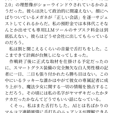
2.0」の理想像がショーウインドウされているかのよ
うだった。彼らは決して政治的に間違えない。顔にへ
ばりついているメガネが「正しい会話」を逐一サジェ
ストしてくれるからだ。私の預貯金では本体代こそな
んとか出せても専用LLMツールのサブスク料金は到
底払えない。彼らはどうせ会社に出してもらっている
のだろう。
私は割と聞こえるくらいの音量で舌打ちをした。こ
こまできて計画が台無しになってしまった。
作戦終了後に正式な取材を仕掛ける予定だったの
に、スマートグラス装備の完全無欠な白人男性様の記
者に一日、二日も張り付かれたら勝ち目はない。この
中にいるラッキーな誰かはやがて彼女の専属記者に成
り上がり、魔法少女に関する一切の情報を独占するこ
とだろう。その頃には私の名字がヤマザキだったかタ
ナカだったかなんてどうでもいい話になっている。
くそっ。私はまた舌打ちした。AIとは名ばかりの
マルコフ連鎖風情に舌打ちのニュアンスが理解できる