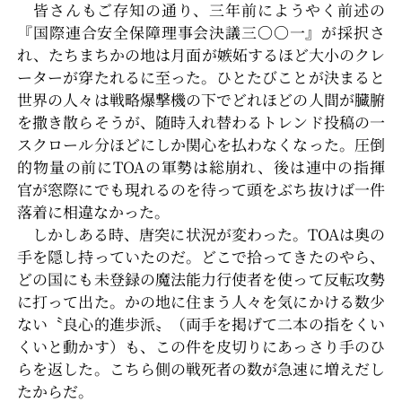
皆さんもご存知の通り、三年前にようやく前述の
『国際連合安全保障理事会決議三〇〇一』が採択さ
れ、たちまちかの地は月面が嫉妬するほど大小のクレ
ーターが穿たれるに至った。ひとたびことが決まると
世界の人々は戦略爆撃機の下でどれほどの人間が臓腑
を撒き散らそうが、随時入れ替わるトレンド投稿の一
スクロール分ほどにしか関心を払わなくなった。圧倒
的物量の前にTOAの軍勢は総崩れ、後は連中の指揮
官が窓際にでも現れるのを待って頭をぶち抜けば一件
落着に相違なかった。
しかしある時、唐突に状況が変わった。TOAは奥の
手を隠し持っていたのだ。どこで拾ってきたのやら、
どの国にも未登録の魔法能力行使者を使って反転攻勢
に打って出た。かの地に住まう人々を気にかける数少
ない〝良心的進歩派〟（両手を掲げて二本の指をくい
くいと動かす）も、この件を皮切りにあっさり手のひ
らを返した。こちら側の戦死者の数が急速に増えだし
たからだ。