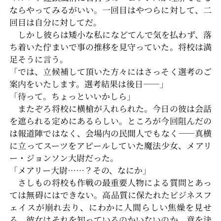
ならやってみるがいい。一回目はやつらに対して、二
回目は自分に対してだ。
しかし彼らは矮小な私になどてんで気を払わず、落
ち着いた佇まいで事の推移を見守っていた。将校は満
足そうに言う。
「では、立候補して頂いた方々にはさっそく選考のご
案内をいたします。選考結果は後日――」
「待って。ちょっといいかしら」
またぞろ将校に横槍が入れられた。今日の彼は会話
を遮られる定めにあるらしい。ところが今回阻んだの
は報道陣ではなく、会場内の民間人でもなく――真横
に立ってスーツをアピールしていた魔法少女、メアリ
ー・ジョンソン大尉だった。
「メアリー大尉……？その、なにか」
さしもの将校も作戦の最重要人物による質問とあっ
ては無碍にはできない。高品質に保たれたビジネスフ
ェイスが崩れ去り、にわかに人間らしい焦燥を見せ
る。彼女はそれを知っているのかいないのか、意を決