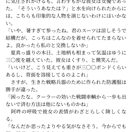
に気圧されかけるも、言わずもがな彼女は女優であっ
た。「そういうあなたは？」と水を向けられたからに
は、こちらも印象的な人物を演じないわけにはいかな
い。
「いや、暑すぎて参ったね。君のスーツは涼しそうで
結構だが、こっちはこんなのを着せられてたまらない
よ。良かったら私のと交換しないか」
夏真っ盛りの本日、土地柄も相まって気温はゆうに
三〇度を越えていた。彼女はくすり、と微笑んだ。
「いいけど、こう見えても重さが三〇〇ポンドくらい
あるし、背面を溶接してるのよこれ」
さすが、生きた戦略兵器のために作られた防護服は
勝手が違った。
「困ったな。クーラーの効いた戦闘車輌から一歩も出
ないで済む方法は他にないものかね」
阿吽の呼吸で彼女の表情がわざとらしく険しくな
る。
「なんだか思ったよりやる気がなさそう。今からでも