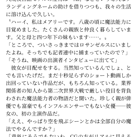
ランディングネームの助けを借りつつも、我々の生活
に溶け込んで久しい。
〝ハーイ、私はメアリーです。八歳の頃に魔法能力に
目覚めました。たくさんの親族と仲良く暮らしていま
す。父と母と四つ年下の妹もいます……。〟
「ところで、ついさっきまではロサンゼルスにいまし
たよね。そっちでも記者連中に捕まっていたので？」
「そうね、映画の出演者インタビューに出てて」
彼女が目配せをする。当然知っているんでしょ、と
でも言いたげだ。まだ十秒足らずのショート動画しか
出回っていない作品だが、もちろん知っている。業界
関係者の知人から第二次世界大戦で厳しい役目を背負
わされた魔法能力者の物語だと聞いた。珍しく親が俳
優でも富豪でもインフルエンサーでもない女優――彼
女の、初の主演作品だ。
「ええ、やっぱり空を飛ぶシーンとかは全部自分の魔
法でやるんですか？」
「意外にそうでもないわ。CGの方がリアルに見える