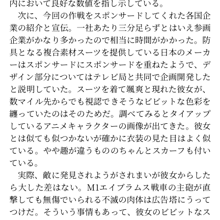
内において良好な数値を指し示している。
次に、今回の作戦をスポンサードしてくれた各国企
業の紹介と宣伝。一社あたり三分足らずとはいえ参画
企業がかなり多かったので相当に時間がかかった。防
具となる複合素材スーツを提供している日本のメーカ
ーはスポンサードにスポンサードを重ねたようで、デ
ザイン部分についてはテレビ局と共同で企画開発した
と説明していた。スーツを着て颯爽と現れた彼女が、
数マイル先からでも視認できそうなビビットな色彩を
纏っていたのはそのためだ。調べてみるとタイアップ
しているアニメキャラクターの画像が出てきた。彼女
とは似ても似つかないが確かに衣装の見た目はよく似
ている。やや趣が違うもののちゃんとスカーフも付い
ている。
実際、敵に発見されようがされまいが彼女からした
ら大した差はない。M1エイブラムス戦車の主砲が直
撃しても無傷でいられる不滅の肉体は広告塔にうって
つけだ。そういう事情もあって、彼女のビビットなス