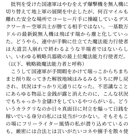
批判を受けた国連軍はやむをえず爆撃機を無人機に
切り替えて地上軍の展開を中止したが、何百マイルも
離れた安全な場所でコーヒー片手に操縦しているデス
クワーカー空軍兵士が勝てる相手ではない。一基数万
ドルの最新鋭無人機は飛ばす端から塵と化していっ
た。どうやら、連中が手駒に仕立てた魔法能力行使者
は大道芸人崩れで終わるような半端者ではないらし
い。いわゆる戦略兵器級の最上位魔法能力行使者だ。
（以下、戦略級魔法能力者と呼称）
こうして国連軍が手間暇をかけて端っこからちまち
まと削り取ってきた解放地域はみるみるうちに押し戻
され、状況はすっかり元通りになった。不思議なこと
にあらゆる物品と金銭が露と消えたのに、こんな状況
でもちゃっかり金儲けをしているやつらがいる。どう
いうカラクリなのか日々真面目に対立を煽って日銭を
稼いでいる身分の私には見当がつかない。そもそもこ
の場にフリーライター風情の私が潜り込めているの
も、厳密には合法とは言いがたいコネや搦手を散々使