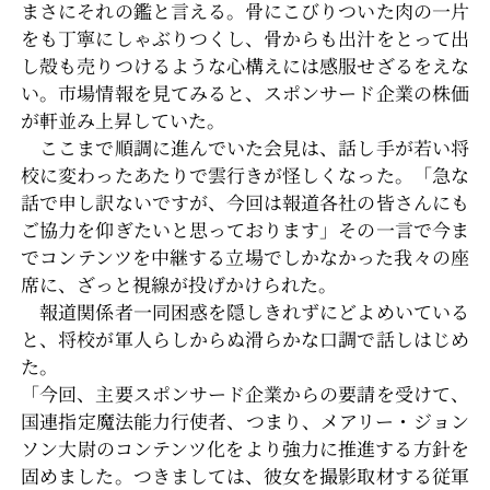
まさにそれの鑑と言える。骨にこびりついた肉の一片
をも丁寧にしゃぶりつくし、骨からも出汁をとって出
し殻も売りつけるような心構えには感服せざるをえな
い。市場情報を見てみると、スポンサード企業の株価
が軒並み上昇していた。
ここまで順調に進んでいた会見は、話し手が若い将
校に変わったあたりで雲行きが怪しくなった。「急な
話で申し訳ないですが、今回は報道各社の皆さんにも
ご協力を仰ぎたいと思っております」その一言で今ま
でコンテンツを中継する立場でしかなかった我々の座
席に、ざっと視線が投げかけられた。
報道関係者一同困惑を隠しきれずにどよめいている
と、将校が軍人らしからぬ滑らかな口調で話しはじめ
た。
「今回、主要スポンサード企業からの要請を受けて、
国連指定魔法能力行使者、つまり、メアリー・ジョン
ソン大尉のコンテンツ化をより強力に推進する方針を
固めました。つきましては、彼女を撮影取材する従軍