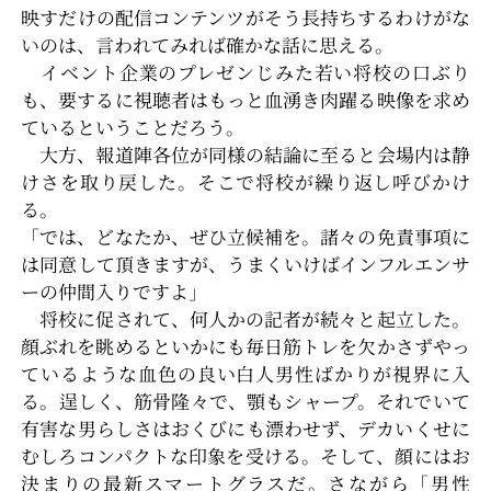
映すだけの配信コンテンツがそう長持ちするわけがな
いのは、言われてみれば確かな話に思える。
イベント企業のプレゼンじみた若い将校の口ぶり
も、要するに視聴者はもっと血湧き肉躍る映像を求め
ているということだろう。
大方、報道陣各位が同様の結論に至ると会場内は静
けさを取り戻した。そこで将校が繰り返し呼びかけ
る。
「では、どなたか、ぜひ立候補を。諸々の免責事項に
は同意して頂きますが、うまくいけばインフルエンサ
ーの仲間入りですよ」
将校に促されて、何人かの記者が続々と起立した。
顔ぶれを眺めるといかにも毎日筋トレを欠かさずやっ
ているような血色の良い白人男性ばかりが視界に入
る。逞しく、筋骨隆々で、顎もシャープ。それでいて
有害な男らしさはおくびにも漂わせず、デカいくせに
むしろコンパクトな印象を受ける。そして、顔にはお
決まりの最新スマートグラスだ。さながら「男性