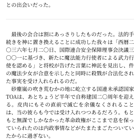
との出会いだった。
最後の会合は割にあっさりしたものだった。法的手
続きを神に置き換えることに成功した我々は「西暦二
〇三六年七月二〇日、国際連合安全保障理事会決議三
〇〇一に基づき、新たに魔法能力行使者による武力行
使を認める」と将校が告げた言葉に神託を見出し、件
の魔法少女が合意を示したと同時に殺戮が合法化され
た事実を受け入れられるのだ。
砂塵嵐の吹き荒むかの地に屹立する国連未承認国家
TOAは、あとちょうど半年で自称建国二〇周年を迎え
る。皮肉にもその直前で滅亡を余儀なくされること
は、当の彼らも今では受け入れつつあるだろう。もと
もと無謀でしかなかった革命政権がここまで息を保っ
ていられたのは内政事情などがたまたまごたついてい
たからに過ぎない。