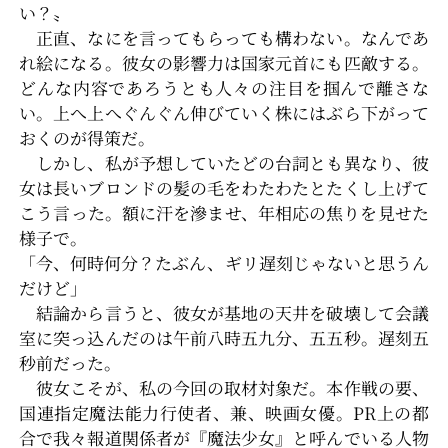
い？〟
正直、なにを言ってもらっても構わない。なんであ
れ絵になる。彼女の影響力は国家元首にも匹敵する。
どんな内容であろうとも人々の注目を掴んで離さな
い。上へ上へぐんぐん伸びていく株にはぶら下がって
おくのが得策だ。
しかし、私が予想していたどの台詞とも異なり、彼
女は長いブロンドの髪の毛をわたわたとたくし上げて
こう言った。額に汗を滲ませ、年相応の焦りを見せた
様子で。
「今、何時何分？たぶん、ギリ遅刻じゃないと思うん
だけど」
結論から言うと、彼女が基地の天井を破壊して会議
室に突っ込んだのは午前八時五九分、五五秒。遅刻五
秒前だった。
彼女こそが、私の今回の取材対象だ。本作戦の要、
国連指定魔法能力行使者、兼、映画女優。PR上の都
合で我々報道関係者が『魔法少女』と呼んでいる人物