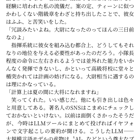
経験に培われた私の流儀だ。案の定、ティーンに似つ
かわしくない階級章をわざと持ち出したことで、彼女
はふふ、と苦笑いをした。
「冗談みたいよね。大尉になったのってほんの三日前
なのよ」
指揮系統に彼女を組み込む都合上、どうしてもそれ
なりの地位を与える必要性があったのだろう。小隊長
程度の命令に左右されるようでは並外れた能力をいか
んなく発揮できないし、かといって高級将校に堂々と
楯突かれては計画の妨げになる。大尉相当に遇するの
は理にかなっている。
「計算上は夏の間に大将になれますね」
笑ってくれた。いい感じだ。他にも引き出しは色々
と用意してある。著名人のSNSはこまめにチェックし
ておかないといけない。以前は面倒くさかったそうだ
が、今時はLLMツールにまとめて投げればイヤフォ
ンで文字起こしの要約が聞ける。こうしたLLM――
大規模言語モデルの産物は〝AI〟などという尊大なブ