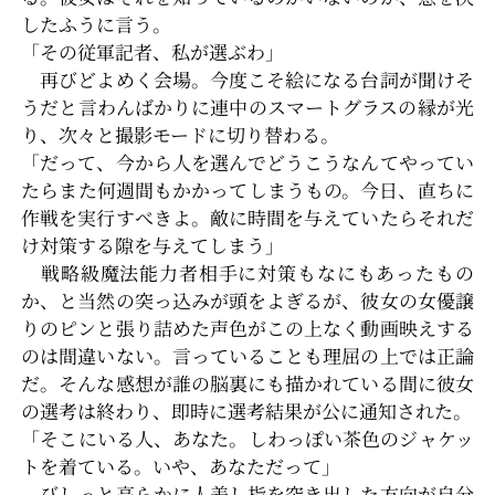
したふうに言う。
「その従軍記者、私が選ぶわ」
再びどよめく会場。今度こそ絵になる台詞が聞けそ
うだと言わんばかりに連中のスマートグラスの縁が光
り、次々と撮影モードに切り替わる。
「だって、今から人を選んでどうこうなんてやってい
たらまた何週間もかかってしまうもの。今日、直ちに
作戦を実行すべきよ。敵に時間を与えていたらそれだ
け対策する隙を与えてしまう」
戦略級魔法能力者相手に対策もなにもあったもの
か、と当然の突っ込みが頭をよぎるが、彼女の女優譲
りのピンと張り詰めた声色がこの上なく動画映えする
のは間違いない。言っていることも理屈の上では正論
だ。そんな感想が誰の脳裏にも描かれている間に彼女
の選考は終わり、即時に選考結果が公に通知された。
「そこにいる人、あなた。しわっぽい茶色のジャケッ
トを着ている。いや、あなただって」
びしっと高らかに人差し指を突き出した方向が自分