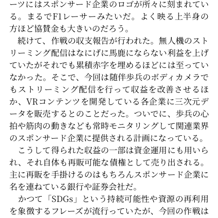
ーツにはスポンサード企業のロゴが所々に刻まれてい
る。まるでF1レーサーみたいだ。よく映る上半身の
方ほど協賛金も大きいのだろう。
続けて、作戦の収支報告が行われた。無人機のスト
リーミング配信はなにげに馬鹿にならない利益を上げ
ていたがそれでも累積赤字を埋めるほどには至ってい
なかった。そこで、今回は随伴歩兵のボディカメラで
もストリーミング配信を行って収益を改善させるほ
か、VRコンテンツを開発している各企業に三次元デ
ータを販売するとのことだった。ついでに、歩兵の心
拍や筋肉の動きなども常時モニタリングして関連業界
のスポンサード企業に提供される計画になっている。
こうして得られた収益の一部は資金運用にも用いら
れ、それ自体も再販可能な債権として売り出される。
主に再販を手掛けるのはもちろんスポンサード企業に
名を連ねている銀行や証券会社だ。
かつて「SDGs」という持続可能性や資源の再利用
を象徴するフレーズが流行っていたが、今回の作戦は