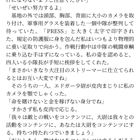
「せいぜい努力するよ」
基地の外では頭部、胸部、背面に大小のカメラを取
り付け、軍事用グラスを装着した一個中隊が整列して
待っていた。「PRESS」と大きく太字で印字され
た、規定の防護服に身を包んだ私はいつもより物理的
に重い足取りで向かう。作戦行動中は中隊の戦闘車輌
に乗り込む手はずになっている。私の姿を認めると、
四人いる小隊長が手短に挨拶をしてくれた。
「まさかいきなり大注目のストリーマーに仕立てられ
るとはお互い大変ですね」
そのうちの一人、エドガー少尉が皮肉まじりに私の
カメラを顎でしゃくった。
「命を賭けないと金を稼げない身分でね」
すかさず私も皮肉で応じる。
「我々は敵との戦いをコンテンツに、大尉は我々との
活動をコンテンツに、あなたは大尉をコンテンツにす
る。持ちつ持たれつでいきましょう」