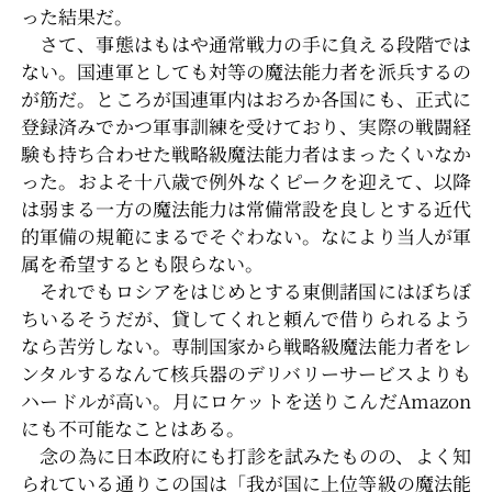
った結果だ。
さて、事態はもはや通常戦力の手に負える段階では
ない。国連軍としても対等の魔法能力者を派兵するの
が筋だ。ところが国連軍内はおろか各国にも、正式に
登録済みでかつ軍事訓練を受けており、実際の戦闘経
験も持ち合わせた戦略級魔法能力者はまったくいなか
った。およそ十八歳で例外なくピークを迎えて、以降
は弱まる一方の魔法能力は常備常設を良しとする近代
的軍備の規範にまるでそぐわない。なにより当人が軍
属を希望するとも限らない。
それでもロシアをはじめとする東側諸国にはぼちぼ
ちいるそうだが、貸してくれと頼んで借りられるよう
なら苦労しない。専制国家から戦略級魔法能力者をレ
ンタルするなんて核兵器のデリバリーサービスよりも
ハードルが高い。月にロケットを送りこんだAmazon
にも不可能なことはある。
念の為に日本政府にも打診を試みたものの、よく知
られている通りこの国は「我が国に上位等級の魔法能