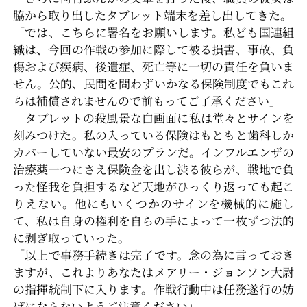
脇から取り出したタブレット端末を差し出してきた。
「では、こちらに署名をお願いします。私ども国連組
織は、今回の作戦の参加に際して被る損害、事故、負
傷および疾病、後遺症、死亡等に一切の責任を負いま
せん。公的、民間を問わずいかなる保険制度でもこれ
らは補償されませんので前もってご了承ください」
タブレットの殺風景な白画面に私は堂々とサインを
刻みつけた。私の入っている保険はもともと歯科しか
カバーしていない最安のプランだ。インフルエンザの
治療薬一つにさえ保険金を出し渋る彼らが、戦地で負
った怪我を負担するなど天地がひっくり返っても起こ
りえない。他にもいくつかのサインを機械的に施し
て、私は自身の権利を自らの手によって一枚ずつ法的
に剥ぎ取っていった。
「以上で事務手続きは完了です。念の為に言っておき
ますが、これよりあなたはメアリー・ジョンソン大尉
の指揮統制下に入ります。作戦行動中は任務遂行の妨
げにならないようご注意ください」