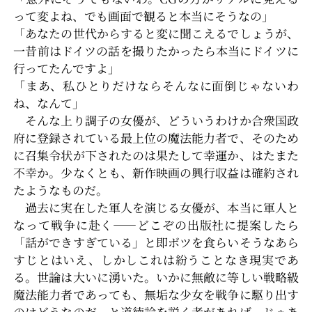
って変よね、でも画面で観ると本当にそうなの」
「あなたの世代からすると変に聞こえるでしょうが、
一昔前はドイツの話を撮りたかったら本当にドイツに
行ってたんですよ」
「まあ、私ひとりだけならそんなに面倒じゃないわ
ね、なんて」
そんな上り調子の女優が、どういうわけか合衆国政
府に登録されている最上位の魔法能力者で、そのため
に召集令状が下されたのは果たして幸運か、はたまた
不幸か。少なくとも、新作映画の興行収益は確約され
たようなものだ。
過去に実在した軍人を演じる女優が、本当に軍人と
なって戦争に赴く――どこぞの出版社に提案したら
「話ができすぎている」と即ボツを食らいそうなあら
すじとはいえ、しかしこれは紛うことなき現実であ
る。世論は大いに湧いた。いかに無敵に等しい戦略級
魔法能力者であっても、無垢な少女を戦争に駆り出す
のはどうなのだ、と道徳論を説く者があれば、じゃあ