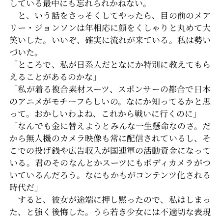
している最中にも忘れられかねない。
と、いう話をさっそくしてやったら、目の前のメア
リー・ジョンソンは年相応に顔をくしゃりと丸めて大
笑いした。いいぞ、確実に流れが来ている。私は勢い
づいた。
「ところで、私が日系人だとなにか特別に教えてもら
えることがあるのかな」
「私が着る複合素材スーツ、スポンサーの都合で日本
のアニメがモチーフらしいの。なにか知ってるかと思
って。おかしいわよね、これから戦いに行くのに」
「なんでも金に替えようとみんな一生懸命なのさ。だ
から無人機のカメラ映像も常に配信されているし、そ
こでの投げ銭や広告収入が国連軍の活動資金になって
いる。君のそのなんとかスーツにもボディカメラがつ
いているんだろう。なにもかもがコンテンツ化される
時代だ」
すると、彼女が途端に押し黙ったので、私はしまっ
た、と強く後悔した。うら若き少女には不適切な表現