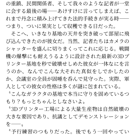
の重鎮、民間関係者、そして我々のような記者が一堂
に会する最後の場――あけすけに言ってしまえば、こ
れまで丹念に積み上げてきた法的手続きが実る時――
つまり、ついに果実として収穫できる日だった。
そこへ、いきなり基地の天井を突き破って部屋に飛
び込んできたのが彼女だ。当然、記者たちはカメラの
シャッターを盛んに切りまくってこれに応じる。戦闘
機の爆撃にも耐えうるように設計された最新の3Dプ
リンター基地を秒で破壊せしめた彼女が一体なにを言
うのか、なんでこんな大それた真似をしでかしたの
か、会議室の全員が固唾を呑んで見守った。実際、軍
人としての彼女の性格は多くが謎に包まれている。
〝こんなガラクタの基地で本当に守りを固めているつ
もり？もっとちゃんとしなさいよ〟
〝3Dプリンター工場による大量生産物は自然破壊の
大きな要因であり、抗議としてデモンストレーション
を――〟
〝予行練習のつもりだった。後でもう一回やってい