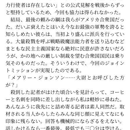
力行使者は存在しない」との公式見解を戦後からずっ
と堅持しているため、今回も協力は得られなかった。
結局、最後の頼みの綱は我らがアメリカ合衆国だっ
た。だいぶ衰えたとはいえ今なお最強の軍勢を誇ると
知らしめたい彼らは、当初より盛んに派兵を行ってい
る。大量殺戮を呼ぶ戦略級魔法能力者を送り込むなど
まともな民主主義国家なら絶対に民意が許さないだろ
うが、かの地への厳しい制裁を望む合衆国国民は乗り
気そのものだった。そういうわけで、今回のジョイン
トミッションが実現したのである。
「メアリー・ジョンソン……大尉とお呼びした方
が？」
殺到した記者がはけた頃合いを見計らって、コーヒ
ーと名刺を同時に差し出しながら私は軽妙に尋ねた。
あんなふうに我先にと詰め寄る記者は素人同然だ。取
材される当人からしたらみんな同じ顔に見えてなにも
印象に残らない。回答も機械的にならざるをえない。
話しかけるなら一番最後。最低でも三〇分は空ける。