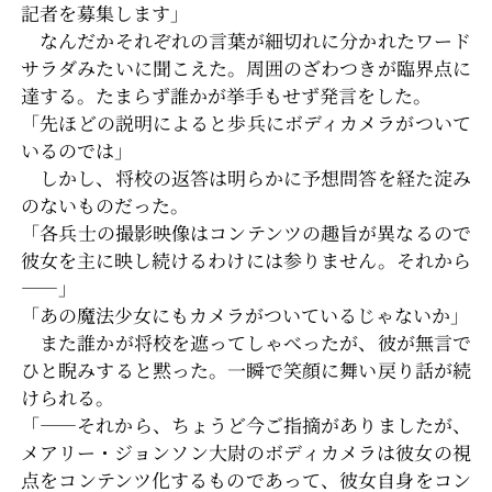
記者を募集します」
なんだかそれぞれの言葉が細切れに分かれたワード
サラダみたいに聞こえた。周囲のざわつきが臨界点に
達する。たまらず誰かが挙手もせず発言をした。
「先ほどの説明によると歩兵にボディカメラがついて
いるのでは」
しかし、将校の返答は明らかに予想問答を経た淀み
のないものだった。
「各兵士の撮影映像はコンテンツの趣旨が異なるので
彼女を主に映し続けるわけには参りません。それから
――」
「あの魔法少女にもカメラがついているじゃないか」
また誰かが将校を遮ってしゃべったが、彼が無言で
ひと睨みすると黙った。一瞬で笑顔に舞い戻り話が続
けられる。
「――それから、ちょうど今ご指摘がありましたが、
メアリー・ジョンソン大尉のボディカメラは彼女の視
点をコンテンツ化するものであって、彼女自身をコン