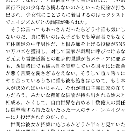
素行不良の少年なら構わないのかといった反論が打ち
出され、少女性にことさらに着目するのはセクシスト
でエイジズムだとの論陣が張られた。
そうは言ってもおっさんだったらどうせ誰も気にし
ないのだ、真に弱いのは女子どもでも障害者でもなく
五体満足の中年男性だ、と恨み節を上げる投稿がSNS
で万バズを獲得し、対して国家が戦場に呼びつけるな
ど元より言語道断との進歩的見識が各メディアに並ぶ
も、西側諸国でも徴兵制を実施している国々には都合
が悪く言葉を濁さざるをえない。そうして喧々諤々に
やり合っているうちに誰も彼も飽きはじめて、もう本
人が決めればいいじゃん、それが自由主義国家の在り
方だろう、みたいな粗雑な結論が持ち出される始末と
相成る。かくして、自由世界を占める十数億人の責任
は選挙権すら持たないたった一人のティーンエイジャ
ーに丸投げされたのだった。
世間は彼女が招集に応じるかどうか半々と見ていた