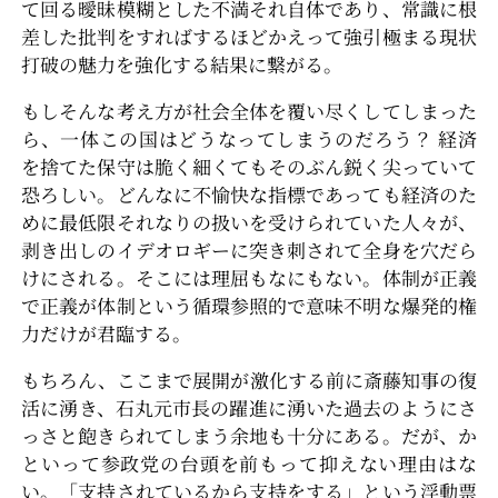
て回る曖昧模糊とした不満それ自体であり、常識に根
差した批判をすればするほどかえって強引極まる現状
打破の魅力を強化する結果に繋がる。
もしそんな考え方が社会全体を覆い尽くしてしまった
ら、一体この国はどうなってしまうのだろう？ 経済
を捨てた保守は脆く細くてもそのぶん鋭く尖っていて
恐ろしい。どんなに不愉快な指標であっても経済のた
めに最低限それなりの扱いを受けられていた人々が、
剥き出しのイデオロギーに突き刺されて全身を穴だら
けにされる。そこには理屈もなにもない。体制が正義
で正義が体制という循環参照的で意味不明な爆発的権
力だけが君臨する。
もちろん、ここまで展開が激化する前に斎藤知事の復
活に湧き、石丸元市長の躍進に湧いた過去のようにさ
っさと飽きられてしまう余地も十分にある。だが、か
といって参政党の台頭を前もって抑えない理由はな
い。「支持されているから支持をする」という浮動票