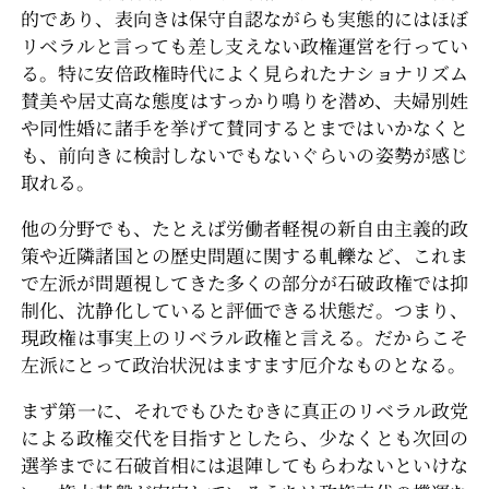
的であり、表向きは保守自認ながらも実態的にはほぼ
リベラルと言っても差し支えない政権運営を行ってい
る。特に安倍政権時代によく見られたナショナリズム
賛美や居丈高な態度はすっかり鳴りを潜め、夫婦別姓
や同性婚に諸手を挙げて賛同するとまではいかなくと
も、前向きに検討しないでもないぐらいの姿勢が感じ
取れる。
他の分野でも、たとえば労働者軽視の新自由主義的政
策や近隣諸国との歴史問題に関する軋轢など、これま
で左派が問題視してきた多くの部分が石破政権では抑
制化、沈静化していると評価できる状態だ。つまり、
現政権は事実上のリベラル政権と言える。だからこそ
左派にとって政治状況はますます厄介なものとなる。
まず第一に、それでもひたむきに真正のリベラル政党
による政権交代を目指すとしたら、少なくとも次回の
選挙までに石破首相には退陣してもらわないといけな