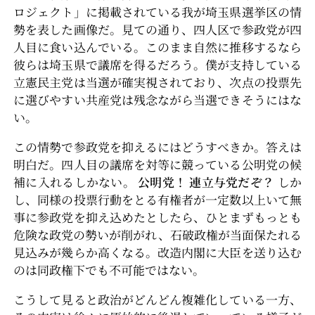
ロジェクト」に掲載されている我が埼玉県選挙区の情
勢を表した画像だ。見ての通り、四人区で参政党が四
人目に食い込んでいる。このまま自然に推移するなら
彼らは埼玉県で議席を得るだろう。僕が支持している
立憲民主党は当選が確実視されており、次点の投票先
に選びやすい共産党は残念ながら当選できそうにはな
い。
この情勢で参政党を抑えるにはどうすべきか。答えは
明白だ。四人目の議席を対等に競っている公明党の候
補に入れるしかない。
公明党！ 連立与党だぞ？
しか
し、同様の投票行動をとる有権者が一定数以上いて無
事に参政党を抑え込めたとしたら、ひとまずもっとも
危険な政党の勢いが削がれ、石破政権が当面保たれる
見込みが幾らか高くなる。改造内閣に大臣を送り込む
のは同政権下でも不可能ではない。
こうして見ると政治がどんどん複雑化している一方、