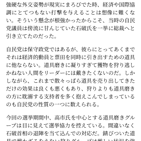
強硬な外交姿勢が現実にまろびでた時、経済や国際協
調にとてつもない打撃を与えることは想像に難くな
い。そういう懸念が根強かったからこそ、当時の自民
党議員は傍流に甘んじていた石破氏を一挙に総裁へと
引き立てたのだった。
自民党は保守政党ではあるが、彼らにとってあくまで
それは経済的動員と票田を同時に引き出すための道具
に他ならない。道具磨きに凝りすぎて獲物を狩り逃し
かねない人間をリーダーには戴きたくないのだ。しか
しながら、これまで散々っぱら道具を売り出してきた
だけの効果は良くも悪くもあり、狩りよりも道具磨き
の方に耽溺する支持者を多く抱えこんでしまっている
のも自民党の性質の一つに数えられる。
今回の選挙期間中、高市氏を中心とする道具磨きグル
ープは目に見えて選挙協力を控えている。間違いなく
石破首相の退陣を当て込んでの対応だ。錆びついた道
具で戦わざるをえない狩りグループは厳しい状況を強