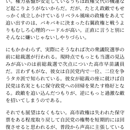
い。権力基盤が安定しているうちは政権交代の機運な
ど起こりようがないからだ。だが、たとえ政敵でもせ
っかく成立しかけているリベラル風味の政権をあえて
追い出すのは、バキバキに決まった右翼政権と戦うよ
りもむしろ心理的ハードルが高い。正直に言うと別に
そんなに嫌いじゃないしやりづらい。
にもかかわらず、実際にそうなれば次の衆議院選挙の
前に総裁選が行われる。現時点でもっとも当選の見込
みが高いのは前総裁選で次点についた高市早苗議員
だ。言わずもがな、彼女は自民党内で一位、二位を争
うタカ派で知られている。彼女が総裁の座に就けば自
民党は名実ともに保守政党への回帰を果たす格好とな
る。政敵を追い込んだつもりが、逆にもっと過激な敵
を招いてしまうのである。
それでも展望はなくもない。高市政権は失われた保守
票をある程度取り戻して自民党の権勢を短期的には回
復させると思われるが、普段から声高に主張している