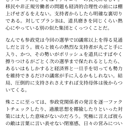
移民や非正規労働者の問題も経済的合理性の前には棚
上げせざるをえない。支持者からしたら明確な裏切り
である。対してプランBは、道具磨きを同じくらい熱
心にやっている別の似た集団とくっつくことだ。
なんでも参政党は今回の選挙で10議席以上を得る見通
しだと言う。彼らと彼らの熱烈な支持者が丸ごと手に
入り、かつ、その勢いがポリッシュを道具にすばやく
擦りつけるがごとく次の選挙まで保たれるとしたら、
あるいはもしかすると経済界と一旦手を切っても勢力
を維持できるだけの議席が手に入るかもしれない。結
局、圧倒的に支持されさえすれば支持母体は後からつ
いてくる。
殊ここに至っては、参政党関係者の発言を逐一ファク
トチェックしたり、過激思想を揶揄したりといった対
策には大した意味がないのだろう。究極に言えば彼ら
の敵は言葉に言い表せない閉塞感、日々の営みについ