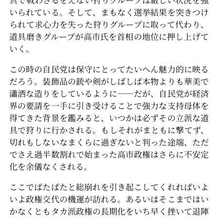
いられている。そして、まもなく選挙結果を突きつけ
られて求心力を失った狩りグループに取って代わり、
道具磨きグループが高市氏を首相の地位に押し上げて
いく。
この時の自民党は保守にとってたいへん魅力的に映る
だろう。装飾品の銃や剣がしばしば本物よりも華美で
瀟洒な造りをしているように――だが、自民党が経済
界の要請を一手に引き受けることで強力な支持母体を
得てきた背景を鑑みると、いつかは必ずその立派な道
具で狩りに行かされる。もしそれがまともに撃てず、
切れもしないなまくらに過ぎないと判った途端、ただ
でさえ過半数割れで始まった高市政権はさらに不安定
化を余儀なくされる。
ここでばたばたと総崩れを引き起こしてくれればいよ
いよ政権交代の機運が訪れる。あるいはそこまではい
かなくともタカ派政権の長期化をいち早く挫いて退陣