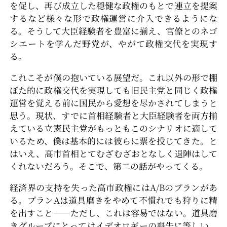
を促し、再び成立した穏健な政権のもとで連立を提案
するなど様々な形で政権運営に介入できるようにな
る。そうして大臣経験者を豊富に揃え、官僚とのネゴ
シエートを学んだ野党が、やがて政権交代を実現す
る。
これこそが僕の抱いている展望だ。これ以外の形で棚
ぼた的に政権交代を実現しても旧民主党と同じく政権
運営を覚える前に国民から愛想を尽かされてしまうと
思う。現状、すでに首相経験者と大臣経験者を両方揃
えている立憲民主党がもっともこのシナリオに適して
いるため、僕は基本的には彼らに票を投じてきた。と
はいえ、高市首相とてむざむざおとなしく退陣はして
くれないだろう。そこで、第二の話がやってくる。
経済界の支持を失った高市政権にはA/Bのプランがあ
る。プランAは道具磨きをやめて不慣れでも狩りに精
を出すこと――ただし、これは容易ではない。道具磨
きグループにとってはイデオロギーの喪失に等しい。