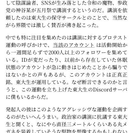
して陰謀論者、SNSが生み落とした令和の魔物、参政
党の神谷某が五月祭で講演するというのだ。講演を依
頼したのは東大生の保守サークルとのことで、当然な
がら界隈では激しく賛否が沸き起こった。
中でも特に注目を集めたのは講演に対するプロテスト
運動の呼びかけで、
当該のアカウント
は活動開始か
ら一週間足らずで2000人以上のフォロワーを集めて
いる。IDが変だったり、以前から存在していた休眠
状態のアカウントが急に動きはじめたことから騙りで
はないかとの声もあるが、このアカウントは正真正
銘、東大生が運用している。なぜ断言できるのかと言
うと、この運動を立ち上げた東大生のDiscordサーバ
に僕もいるからだ。
発起人の彼はこのようなアグレッシヴな運動を企画す
るのがたいへんうまい。政治家の講演に抗議する東大
生と聞くと、なにやら直径三メートルくらいある丸メ
ガネを装着していそうな堅物を想像するかもしれない