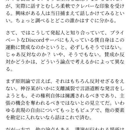
が、実際に話すとむしろ柔軟でクレバーな印象を受け
る。興味がある人は当日捕まえて話しかけてみるとい
い。ちょっと調べるとどこの誰かはすぐに分かる。
さて、ではこうして発起人と知り合っていて、プライ
ベートなDiscordサーバにも入っている僕自身はこの
運動に賛成なのかというと、必ずしもそうではない。
じゃあ反対なのか？ いや、そうでもない。賛成か反
対かどうかは、どういう論点で考えるかによって異な
る。
まず原則論で言えば、それはもちろん反対せざるをえ
ない。神谷某がいかに支離滅裂で言語道断な発言をし
ようとも、その権利自体は擁護されるべきであり、主
張の機会を奪われるべきではないとの見立てだ。いわ
ゆる表現の自由についてもっともピュアで、他の要素
を勘定に入れないなら話はこれで済む。
だが一方で、他の論点もある。講演が行われる場所は