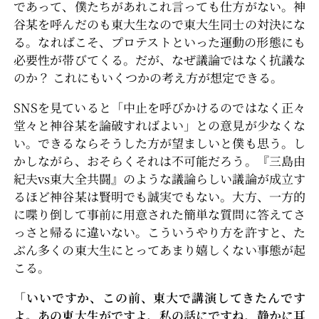
であって、僕たちがあれこれ言っても仕方がない。神
谷某を呼んだのも東大生なので東大生同士の対決にな
る。なればこそ、プロテストといった運動の形態にも
必要性が帯びてくる。だが、なぜ議論ではなく抗議な
のか？ これにもいくつかの考え方が想定できる。
SNSを見ていると「中止を呼びかけるのではなく正々
堂々と神谷某を論破すればよい」との意見が少なくな
い。できるならそうした方が望ましいと僕も思う。し
かしながら、おそらくそれは不可能だろう。『三島由
紀夫vs東大全共闘』のような議論らしい議論が成立す
るほど神谷某は賢明でも誠実でもない。大方、一方的
に喋り倒して事前に用意された簡単な質問に答えてさ
っさと帰るに違いない。こういうやり方を許すと、た
ぶん多くの東大生にとってあまり嬉しくない事態が起
こる。
「いいですか、この前、東大で講演してきたんです
よ。あの東大生がですよ、私の話にですね、静かに耳