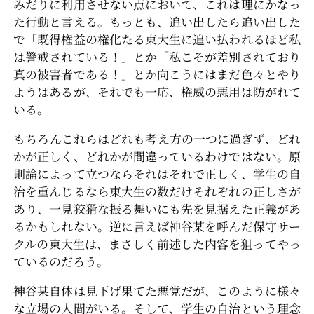
みだりに利用させない点において、これは理にかなっ
た行動と言える。もっとも、追い出したら追い出した
で「既得権益の権化たる東大生に追い払われるほど私
は警戒されている！」とか「私こそが差別されており
真の被害者である！」とか向こうにはまだ色々とやり
ようはあるが、それでも一応、権威の悪用は防がれて
いる。
もちろんこれらはどれも考え方の一つに過ぎず、どれ
かが正しく、どれかが間違っているわけではない。原
則論によって立つならそれはそれで正しく、学生の自
治を重んじるなら東大生の数だけそれぞれの正しさが
あり、一見狡猾な振る舞いにも先を見据えた正義があ
るかもしれない。逆に言えば神谷某を呼んだ保守サー
クルの東大生は、まさしく前述した内容を狙ってやっ
ているのだろう。
神谷某自体は見下げ果てた悪党だが、このように様々
な立場の人間がいる。そして、学生の自治という理念