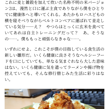
これに麦と雑穀を加えて炊いた名称不明の米バージョ
ン2は、漫然と口に運ぶ主食でありながら僕をひとり
でに健康体へと導いてくれる。あたかもロハスどもの
横を寝そべりながらベルトコンベアに運ばれて並走し
ている気分――え？ やつらはとっくに玄米を食べて
いてあれは自主トレーニングだって？ あ、そうな
の……。僕ももっと頑張らなきゃな……。
いずれにせよ、これこそが僕の目指している食生活の
新しい雛形だ。いくら健康に良さそうなヘルシーフー
ドを口にしていても、単なる気まぐれなら大した意味
はない。いくら健康に気を遣ってラーメンや揚げ物を
控えていても、そんな修行僧じみた生活に彩りはな
い。