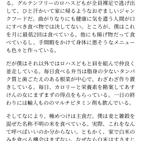
る。グルテンフリーのロハスどもが全員裸足で逃げ出
して、ひと汗かいて家に帰るようなおぞましいジャン
クフードだ。曲がりなりにも健康に気を遣う人間が口
にすべき食べ物では決してない。ところが、僕はこれ
を月に最低2回は食べている。他にも揚げ物だって食
べているし、手間暇をかけて身体に悪そうなメニュー
も色々と作っている。
だが僕はそれ以外ではロハスどもと肩を組んで仲良く
並走している。毎日食べる弁当は脂身の少ないタンパ
ク質と歯ごたえのある根菜が中心で、わざわざ作り置
きしている。毎日、カロリーと栄養素を勘案してあす
けんの女にまずまずの得点をもらっている。一日の終
わりには輸入もののマルチビタミン剤も飲んでいる。
そしてなにより、極めつけは主食だ。僕は麦と雑穀を
混ぜた名称不明の米を食べている。実際、これをなん
て呼べばいいのか分からない。ともかく、家で白米の
みを食べる機会はまずない。なぜなら白米はすさまじ