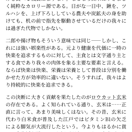
く純粋なカロリー源である。日がな一日中、鍬を、ツ
ルハシを、上げ下ろししている農夫や炭鉱夫の身を助
けても、机の前で指先を駆動させているだけの我々に
は過ぎた代物でしかない。
二郎や揚げ物もそういう意味では同じ――しかし、こ
れには強い娯楽性がある。元より健康を代価に一時の
快楽を追求するものに対して、主食とは文字通り主と
する食であり我々の肉体を象る主要な要素と言える。
ならば快楽は快楽、栄養は栄養として普段は分別を働
かせた方が効率的に違いない。そうすれば、我々はよ
り持続的に快楽を追求できる。
この決断に大きく貢献を果たしたのが
ロウカット玄米
の存在である。よく知られている通り、玄米は……正
直に言って、あまり美味しくはない。その昔、玄米に
代わり白米食が普及した江戸ではビタミンB1の欠乏
による脚気が大流行したという。今よりもはるかに貧