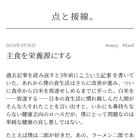
点と接線
。
2024年3月10日
#essay
#food
主食を栄養源にする
過去記事を読み返すと3年前に
こういう記事
を書いて
いた。あれから僕の食生活はさらに改善が進み、つい
に食卓から白米を放逐せしめるまでに至った。白米を
――放逐する――日本の食生活に慣れ親しんだ人間が
そんな大それたことを言い出すと、いかにも鼻持ちな
らない健康志向のロハスだが、僕にとって問題なのは
単純な健康の良し悪しではない。
たとえば僕は二郎が好きだ。あの、ラーメン二郎であ