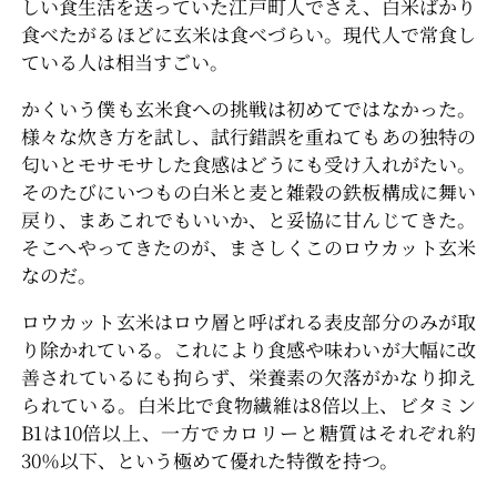
しい食生活を送っていた江戸町人でさえ、白米ばかり
食べたがるほどに玄米は食べづらい。現代人で常食し
ている人は相当すごい。
かくいう僕も玄米食への挑戦は初めてではなかった。
様々な炊き方を試し、試行錯誤を重ねてもあの独特の
匂いとモサモサした食感はどうにも受け入れがたい。
そのたびにいつもの白米と麦と雑穀の鉄板構成に舞い
戻り、まあこれでもいいか、と妥協に甘んじてきた。
そこへやってきたのが、まさしくこのロウカット玄米
なのだ。
ロウカット玄米はロウ層と呼ばれる表皮部分のみが取
り除かれている。これにより食感や味わいが大幅に改
善されているにも拘らず、栄養素の欠落がかなり抑え
られている。白米比で食物繊維は8倍以上、ビタミン
B1は10倍以上、一方でカロリーと糖質はそれぞれ約
30％以下、という極めて優れた特徴を持つ。